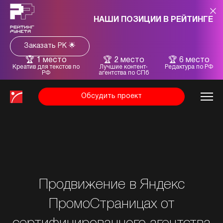
НАШИ ПОЗИЦИИ В РЕЙТИНГЕ
Заказать РК 🌟
1 место
2 место
6 место
Креатив для текстов по
Лучшие контент-
Редактура по РФ
РФ
агентства по СПб
Обсудить проект
Продвижение в Яндекс
ПромоСтраницах
от