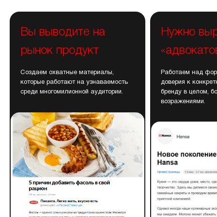
Вы выводите на
Нужно выр
рынок продукт
«адвокато
Создаем охватные материалы,
Работаем над фо
которые работают на узнаваемость
доверия к конкрет
среди многомилионной аудитории.
бренду в целом, б
возражениями.