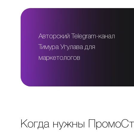
Авторский Telegram-канал
Тимура Угулава для
маркетологов
Когда нужны ПромоС