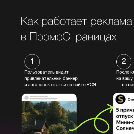
Как работает реклама
в ПромоСтраницах
1
2
Пользователь видит
После к
привлекательный баннер
на вашу
и заголовок статьи на сайте РСЯ
— не пи