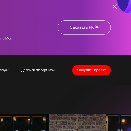
Заказать РК 🌟
 по Мск
запуск
Делимся экспертизой
Обсудить проект