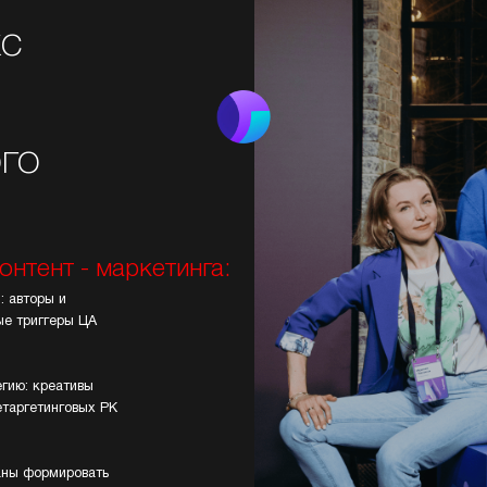
кс
го
нтент - маркетинга:
: авторы и
ые триггеры ЦА
егию: креативы
етаргетинговых РК
ваны формировать